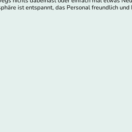
egs nichts dabeihast oder einfach mal etwas Neue
häre ist entspannt, das Personal freundlich und h