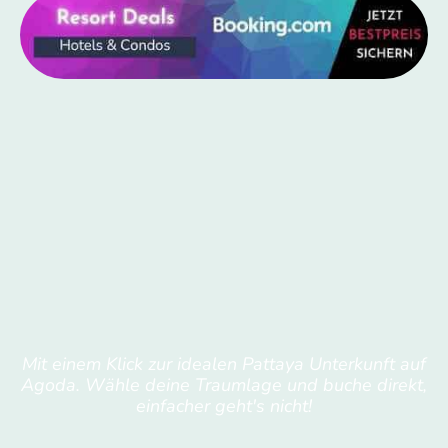
Mit einem Klick zur idealen Pattaya Unterkunft auf
Agoda. Wähle deine Traumlage und buche direkt,
einfacher geht's nicht!